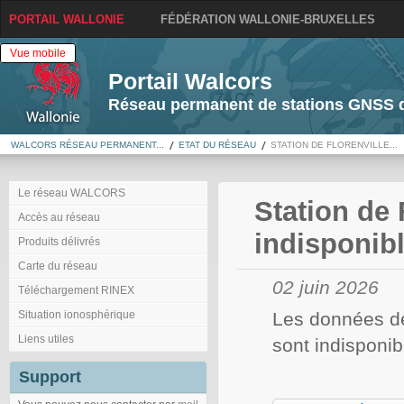
PORTAIL WALLONIE
FÉDÉRATION WALLONIE-BRUXELLES
Vue mobile
Portail Walcors
Réseau permanent de stations GNSS d
WALCORS RÉSEAU PERMANENT...
ETAT DU RÉSEAU
STATION DE FLORENVILLE...
Le réseau WALCORS
Station de 
Accès au réseau
indisponib
Produits délivrés
Carte du réseau
02 juin 2026
Téléchargement RINEX
Situation ionosphérique
Les données de
Liens utiles
sont indisponib
Support