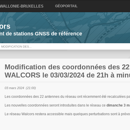
 WALLONIE-BRUXELLES
GÉOPORTAIL
ors
t de stations GNSS de référence
MODIFICATION DES...
Modification des coordonnées des 22
WALCORS le 03/03/2024 de 21h à minui
03 mars 2024 (21:00)
Les coordonnées des 22 antennes du réseau ont récemment été recalculées par
Les nouvelles coordonnées seront introduites dans le réseau ce
dimanche 3 ma
Le réseau Walcors restera accessible mais quelques perturbations sont à prévoi