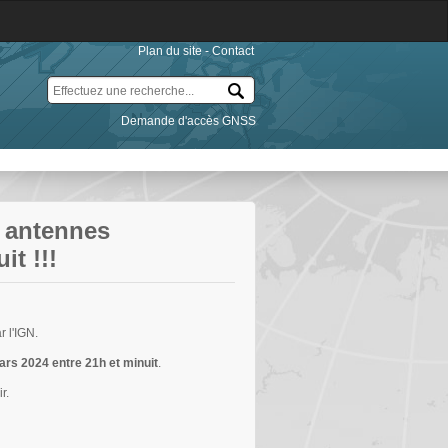
Plan du site
-
Contact
Demande d'accès GNSS
 antennes
t !!!
 l'IGN.
rs 2024 entre 21h et minuit
.
r.