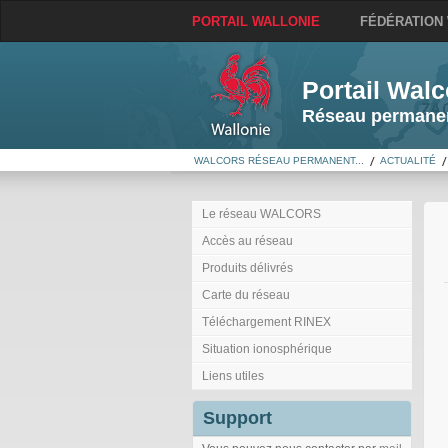
PORTAIL WALLONIE
FÉDÉRATION
Portail Walc
Réseau permanen
WALCORS RÉSEAU PERMANENT...
ACTUALITÉ
Le réseau WALCORS
Accès au réseau
Produits délivrés
Carte du réseau
Téléchargement RINEX
Situation ionosphérique
Liens utiles
Support