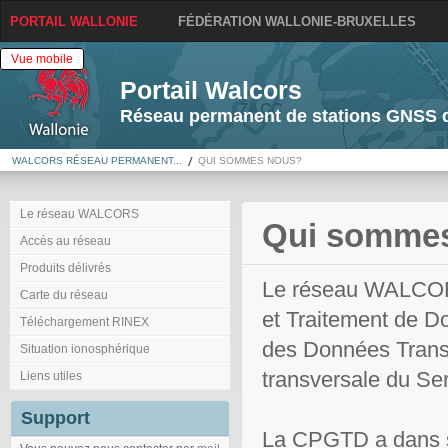
PORTAIL WALLONIE
FÉDÉRATION WALLONIE-BRUXELLES
Vue mobile
Portail Walcors
Réseau permanent de stations GNSS d
WALCORS RÉSEAU PERMANENT...
QUI SOMMES NOUS?
Le réseau WALCORS
Qui somme
Accès au réseau
Produits délivrés
Le réseau WALCORS
Carte du réseau
et Traitement de D
Téléchargement RINEX
des Données Transv
Situation ionosphérique
transversale du Se
Liens utiles
Support
La CPGTD a dans se