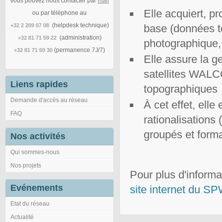
Vous pouvez nous contacter par
mail
Elle acquiert, p
ou par téléphone au
(helpdesk technique)
+32 2 209 07 08
base (données t
(administration)
+32 81 71 59 22
photographique, 
(permanence 7J/7)
+32 81 71 59 30
Elle assure la 
satellites WALC
Liens rapides
topographiques
Demande d'accès au réseau
À cet effet, ell
FAQ
rationalisations
groupés et forma
Nos activités
Qui sommes-nous
Nos projets
Pour plus d'informa
Evénements
site internet du S
Etat du réseau
Actualité