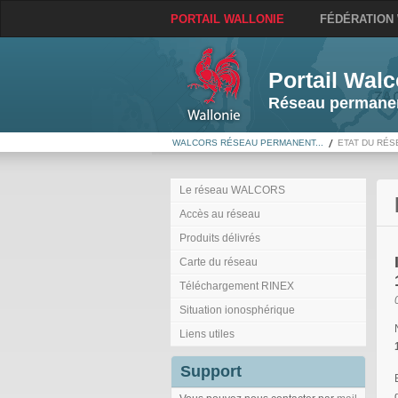
PORTAIL WALLONIE
FÉDÉRATION
Portail Walc
Réseau permanen
WALCORS RÉSEAU PERMANENT...
ETAT DU RÉS
Le réseau WALCORS
Accès au réseau
Produits délivrés
Carte du réseau
Téléchargement RINEX
Situation ionosphérique
Liens utiles
Support