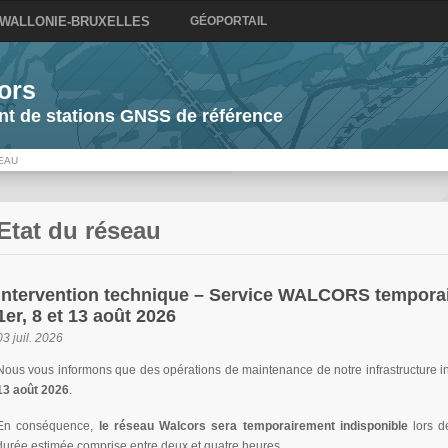
 WALLONIE-BRUXELLES
GÉOPORTAIL
ors
t de stations GNSS de référence
EAU
Etat du réseau
Intervention technique – Service WALCORS temporai
1er, 8 et 13 août 2026
03 juil. 2026
Nous vous informons que des opérations de maintenance de notre infrastructure 
13 août 2026
.
En conséquence,
le réseau Walcors sera temporairement indisponible
lors 
durée estimée comprise entre deux et quatre heures.