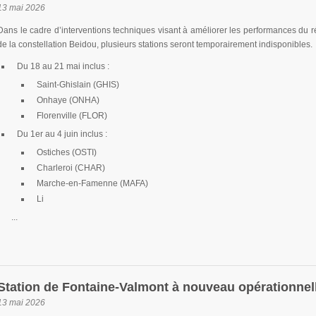
13 mai 2026
Dans le cadre d’interventions techniques visant à améliorer les performances du 
de la constellation Beidou, plusieurs stations seront temporairement indisponibles.
Du 18 au 21 mai inclus :
Saint-Ghislain (GHIS)
Onhaye (ONHA)
Florenville (FLOR)
Du 1er au 4 juin inclus :
Ostiches (OSTI)
Charleroi (CHAR)
Marche-en-Famenne (MAFA)
Li
...
Station de Fontaine-Valmont à nouveau opérationnel
13 mai 2026