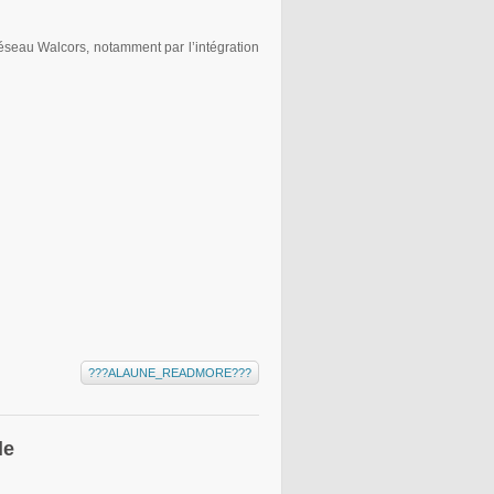
réseau Walcors, notamment par l’intégration
???ALAUNE_READMORE???
le