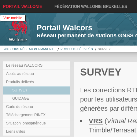
PORTAIL WALLONIE
FÉDÉRATION WALLONIE-BRUXELLES
Vue mobile
Portail Walcors
Réseau permanent de stations GNSS d
WALCORS RÉSEAU PERMANENT...
PRODUITS DÉLIVRÉS
SURVEY
Le réseau WALCORS
SURVEY
Accès au réseau
Produits délivrés
Les corrections RT
SURVEY
pour les utilisate
GUIDAGE
Carte du réseau
générées par diffé
Téléchargement RINEX
VRS
(
Virtual Re
Situation ionosphérique
Trimble/Terrasat
Liens utiles