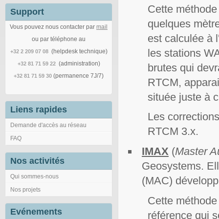
Cette méthode 
Support
quelques mètres
Vous pouvez nous contacter par
mail
est calculée à l
ou par téléphone au
les stations 
(helpdesk technique)
+32 2 209 07 08
(administration)
+32 81 71 59 22
brutes qui devr
(permanence 7J/7)
+32 81 71 59 30
RTCM, apparais
située juste à c
Liens rapides
Les correction
Demande d'accès au réseau
RTCM 3.x.
FAQ
IMAX
(
Master Au
Nos activités
Geosystems. Elle
Qui sommes-nous
(MAC) développé
Nos projets
Cette méthode u
Evénements
référence qui s