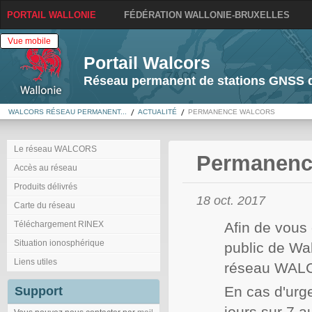
PORTAIL WALLONIE
FÉDÉRATION WALLONIE-BRUXELLES
Vue mobile
Portail Walcors
Réseau permanent de stations GNSS d
WALCORS RÉSEAU PERMANENT...
ACTUALITÉ
PERMANENCE WALCORS
Le réseau WALCORS
Permanen
Accès au réseau
Produits délivrés
18 oct. 2017
Carte du réseau
Téléchargement RINEX
Afin de vous 
Situation ionosphérique
public de Wa
Liens utiles
réseau WAL
En cas d'urg
Support
jours sur 7 