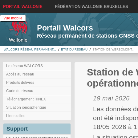
PORTAIL WALLONIE
FÉDÉRATION WALLONIE-BRUXELLES
Vue mobile
Portail Walcors
Réseau permanent de stations GNSS d
WALCORS RÉSEAU PERMANENT...
ETAT DU RÉSEAU
STATION DE WERBOMONT...
Le réseau WALCORS
Station d
Accès au réseau
opérationn
Produits délivrés
Carte du réseau
19 mai 2026
Téléchargement RINEX
Situation ionosphérique
Les données d
Liens utiles
ont été indisp
18/05 2026 à 1
Support
La situation est